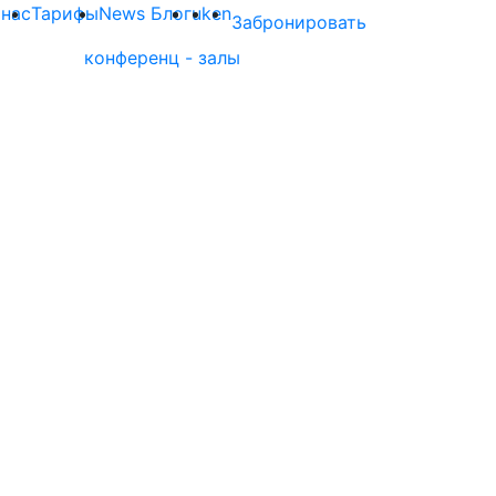
 нас
Тарифы
News Блог
uk
en
Забронировать
конференц - залы