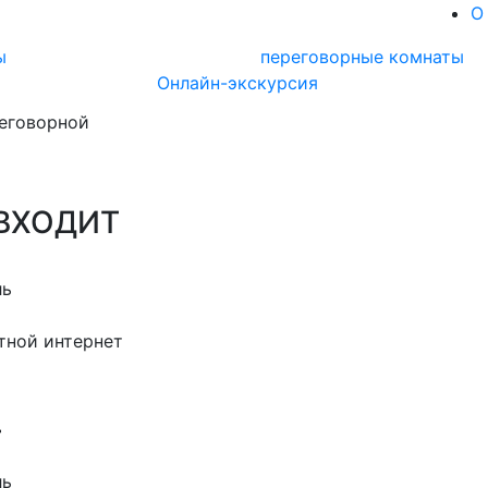
О
ы
переговорные комнаты
Онлайн-экскурсия
реговорной
 ВХОДИТ
ль
тной интернет
Т
ль